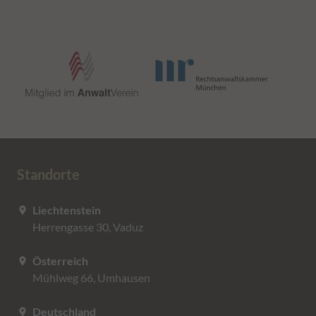
Standorte
Liechtenstein
location_on
Herrengasse 30, Vaduz
Österreich
location_on
Mühlweg 66, Umhausen
Deutschland
location_on