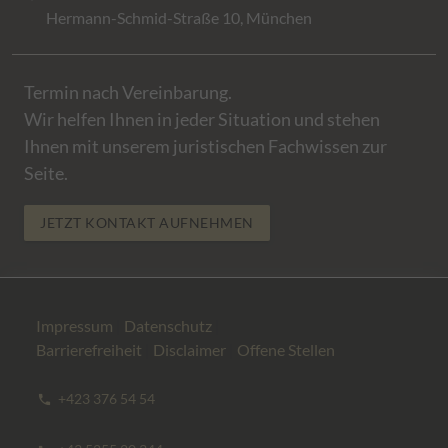
Hermann-Schmid-Straße 10, München
Termin nach Vereinbarung.
Wir helfen Ihnen in jeder Situation und stehen
Ihnen mit unserem juristischen Fachwissen zur
Seite.
JETZT KONTAKT AUFNEHMEN
Impressum
|
Datenschutz
|
Barrierefreiheit
|
Disclaimer
|
Offene Stellen
+423 376 54 54
phone