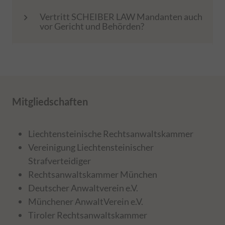
Vertritt SCHEIBER LAW Mandanten auch
keyboard_arrow_right
vor Gericht und Behörden?
Mitgliedschaften
Liechtensteinische Rechtsanwaltskammer
Vereinigung Liechtensteinischer
Strafverteidiger
Rechtsanwaltskammer München
Deutscher Anwaltverein e.V.
Münchener AnwaltVerein e.V.
Tiroler Rechtsanwaltskammer