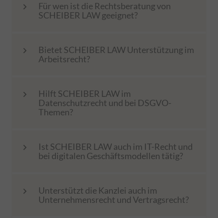
Für wen ist die Rechtsberatung von
keyboard_arrow_right
dieselben Anzeigen mehrmals sieht.
SCHEIBER LAW geeignet?
Bietet SCHEIBER LAW Unterstützung im
keyboard_arrow_right
Arbeitsrecht?
Hilft SCHEIBER LAW im
keyboard_arrow_right
Datenschutzrecht und bei DSGVO-
Themen?
Ist SCHEIBER LAW auch im IT-Recht und
keyboard_arrow_right
bei digitalen Geschäftsmodellen tätig?
Unterstützt die Kanzlei auch im
keyboard_arrow_right
Unternehmensrecht und Vertragsrecht?