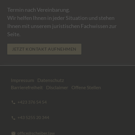
Termin nach Vereinbarung.
Wir helfen Ihnen in jeder Situation und stehen
Ihnen mit unserem juristischen Fachwissen zur
Seite.
JETZT KONTAKT AUFNEHMEN
Impressum
|
Datenschutz
|
Barrierefreiheit
|
Disclaimer
|
Offene Stellen
+423 376 54 54
phone
+43 5255 20 344
phone
office@scheiber.law
mail