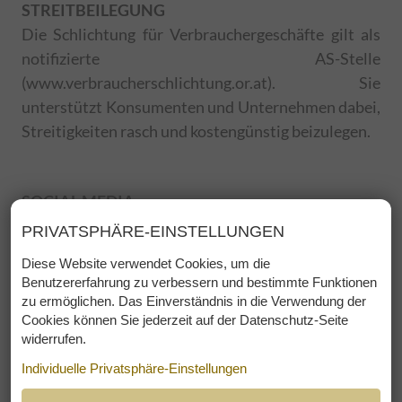
STREITBEILEGUNG
Die Schlichtung für Verbrauchergeschäfte gilt als
notifizierte AS-Stelle
(www.verbraucherschlichtung.or.at). Sie
unterstützt Konsumenten und Unternehmen dabei,
Streitigkeiten rasch und kostengünstig beizulegen.
SOCIAL MEDIA
Im Falle einer Nutzung von Social Media
PRIVATSPHÄRE-EINSTELLUNGEN
Plattformen sind die Inhalte Teil der von diesen
Diese Website verwendet Cookies, um die
Unternehmen zum Abruf bereit gehaltenen
Benutzererfahrung zu verbessern und bestimmte Funktionen
Angebote. Informationen zu den
zu ermöglichen. Das Einverständnis in die Verwendung der
Nutzungsbedingungen und
Cookies können Sie jederzeit auf der Datenschutz-Seite
widerrufen.
Datenschutzbestimmungen von Social Media
Plattformen wie zB LinkedIn, Xing, Facebook,
Individuelle Privatsphäre-Einstellungen
YouTube, Google+ und Twitter erhalten Sie auf