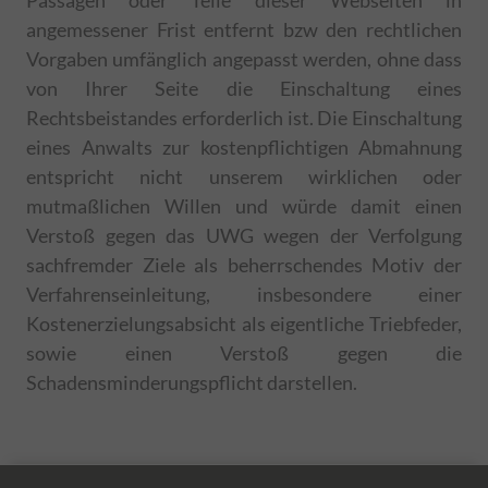
Passagen oder Teile dieser Webseiten in
(
Datenschutz des Anbieters
)
verwalten. Das Cookie ist ein
angemessener Frist entfernt bzw den rechtlichen
Sitzungscookie und wird gelöscht, wenn alle
Name
Beschreibung
Vorgaben umfänglich angepasst werden, ohne dass
Browserfenster geschlossen werden.
von Ihrer Seite die Einschaltung eines
CONSENT
Dieses Cookie speichert die Privatsphäre-
Einstellungen von Google.
Rechtsbeistandes erforderlich ist. Die Einschaltung
eines Anwalts zur kostenpflichtigen Abmahnung
NID
Dieses Cookie enthält eine eindeutige ID,
über die Ihre bevorzugten Einstellungen und
entspricht nicht unserem wirklichen oder
andere Informationen gespeichert werden.
mutmaßlichen Willen und würde damit einen
1P_JAR
Dieser Google-Cookie wird zur Optimierung
Verstoß gegen das UWG wegen der Verfolgung
von Werbung eingesetzt, um für Nutzer
sachfremder Ziele als beherrschendes Motiv der
relevante Anzeigen bereitzustellen, Berichte
Verfahrenseinleitung, insbesondere einer
zur Kampagnenleistung zu verbessern oder
Kostenerzielungsabsicht als eigentliche Triebfeder,
um zu vermeiden, dass ein Nutzer
dieselben Anzeigen mehrmals sieht.
sowie einen Verstoß gegen die
Schadensminderungspflicht darstellen.